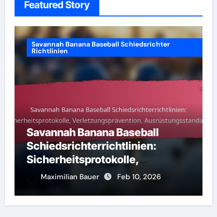
Featured Story
Savannah Banana Baseball Schiedsrichter
Savannah
Richtlinien
avannah Banana Baseball
Savann
chiedsrichterrichtlinien:
Laufre
icherheitsprotokolle,
Dynami
erletzungsprävention,
Maximilian Bauer
Feb 10, 2026
Maxim
Ausrüstungsstandards