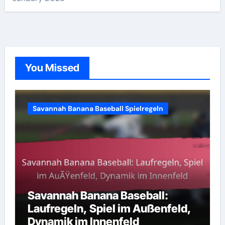
:
You Missed
Savannah Banana Baseball Spielregeln
Savannah Banana Baseball:
Laufregeln, Spiel im Außenfeld,
Dynamik im Innenfeld