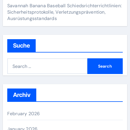
Savannah Banana Baseball Schiedsrichterrichtlinien:
Sicherheitsprotokolle, Verletzungsprävention,
Ausrüstungsstandards
Suche
S
e
a
r
c
Archiv
h
f
February 2026
o
r
January 2026