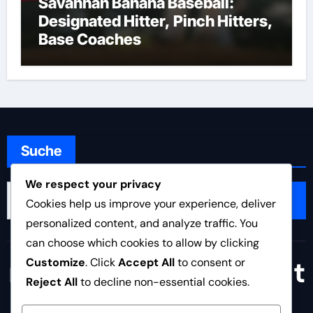
Savannah Banana Baseball:
Designated Hitter, Pinch Hitters,
Base Coaches
Suche
We respect your privacy
Search
Cookies help us improve your experience, deliver
for:
personalized content, and analyze traffic. You
can choose which cookies to allow by clicking
nms-europaschule.at
Customize
. Click
Accept All
to consent or
Reject All
to decline non-essential cookies.