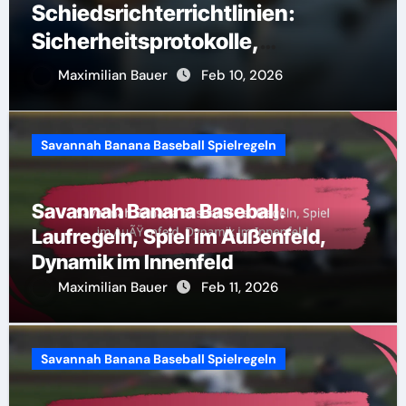
Schiedsrichterrichtlinien:
Sicherheitsprotokolle,
Verletzungsprävention,
Maximilian Bauer
Feb 10, 2026
Ausrüstungsstandards
Savannah Banana Baseball Spielregeln
Savannah Banana Baseball:
Laufregeln, Spiel im Außenfeld,
Dynamik im Innenfeld
Maximilian Bauer
Feb 11, 2026
Savannah Banana Baseball Spielregeln