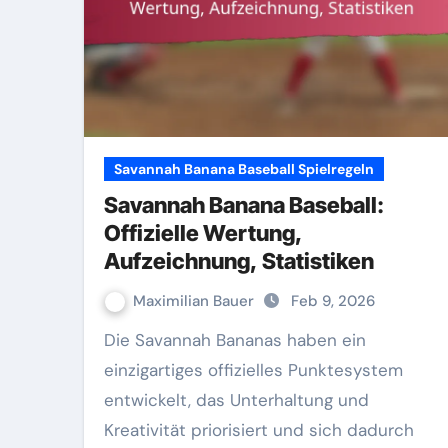
Savannah Banana Baseball Spielregeln
Savannah Banana Baseball:
Offizielle Wertung,
Aufzeichnung, Statistiken
Maximilian Bauer
Feb 9, 2026
Die Savannah Bananas haben ein
einzigartiges offizielles Punktesystem
entwickelt, das Unterhaltung und
Kreativität priorisiert und sich dadurch