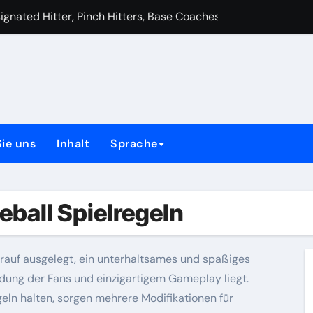
dsrichterrichtlinien: Sicherheitsprotokolle, Verletzungspräv
edsrichter Richtlinien: Signalisierungsmechanismen, Entsch
torenrollen, Lehrmomente, Führung
ernengagement, Unterstützungssysteme, Anleitung
ielle Wertung, Aufzeichnung, Statistiken
Sie uns
Inhalt
Sprache
chregeln, Schlagreihenfolge, Auswechslungen
regeln, Spiel im Außenfeld, Dynamik im Innenfeld
ball Spielregeln
rauf ausgelegt, ein unterhaltsames und spaßiges
ndung der Fans und einzigartigem Gameplay liegt.
geln halten, sorgen mehrere Modifikationen für