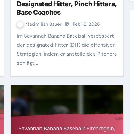
Designated Hitter, Pinch Hitters,
Base Coaches
Maximilian Bauer
Feb 10, 2026
Im Savannah Banana Baseball verbessert
der designated hitter (DH) die offensiven
Strategien, indem er anstelle des Pitchers
schlägt,…