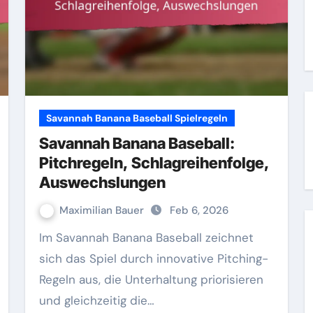
Savannah Banana Baseball Spielregeln
Savannah Banana Baseball:
Pitchregeln, Schlagreihenfolge,
Auswechslungen
Maximilian Bauer
Feb 6, 2026
Im Savannah Banana Baseball zeichnet
sich das Spiel durch innovative Pitching-
Regeln aus, die Unterhaltung priorisieren
und gleichzeitig die…