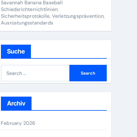
Savannah Banana Baseball
Schiedsrichterrichtlinien:
Sicherheitsprotokolle, Verletzungsprävention,
Ausrüstungsstandards
Suche
S
e
a
r
c
Archiv
h
f
February 2026
o